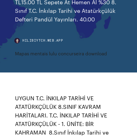
TL15.00 TL Sepete At Hemen Al %30 8.
Sınıf T.C. İnkılap Tarihi ve Atatürkçülük
Defteri Pandül Yayınları. 40.00
HILIBIYTCH.WEB.APP
Mapas mentais lulu concurseira download
UYGUN T.C. İNKILAP TARİHİ VE
ATATÜRKÇÜLÜK 8.SINIF KAVRAM
HARİTALARI. T.C. İNKILAP TARİHİ VE
ATATÜRKÇÜLÜK - 1. ÜNİTE: BİR
KAHRAMAN 8.Sınıf İnkılap Tarihi ve