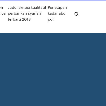
on
Judul skripsi kualitatif
Penetapan
ica
perbankan syariah
kadar abu
terbaru 2018
pdf