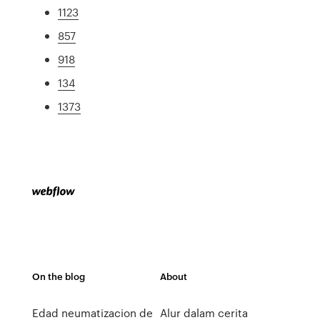
1123
857
918
134
1373
On the blog
About
Edad neumatizacion de
Alur dalam cerita