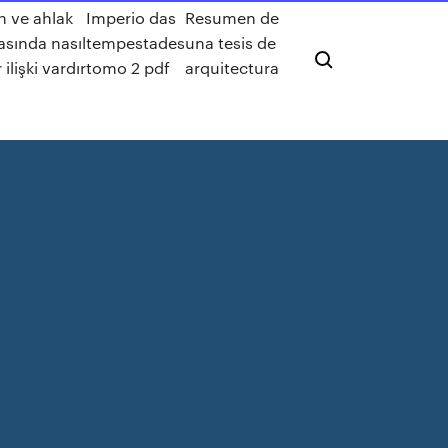
n ve ahlak
Imperio das
Resumen de
asında nasıl
tempestades
una tesis de
r ilişki vardır
tomo 2 pdf
arquitectura