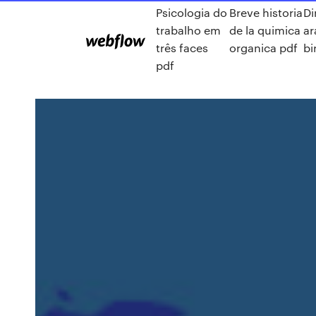
Psicologia do
Breve historia
Di
trabalho em
de la quimica
ar
três faces
organica pdf
bi
pdf